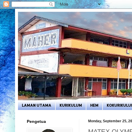
LAMAN UTAMA
KURIKULUM
HEM
KOKURIKULU
Pengetua
Monday, September 25, 2
MATEX OLYM