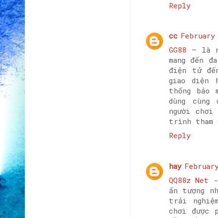
Reply
cc
February
GG88
– là n
mang đến đ
điện tử đế
giao diện 
thống bảo 
dùng cùng 
người chơi
trình tham 
Reply
hay
Februar
QQ88z Net
-
ấn tượng n
trải nghiệ
chơi được 