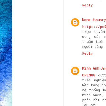
Reply
Nana
Januar
https://ps
trực tuyến
cung cấp 
thuận tiện
người dùng.
Reply
Minh Anh
Ja
OPEN88
được
trải nghiệ
Nền tảng có
hệ thống b
minh bạch, 
phản hồi n
lâu dài.