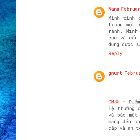
Nana
Februa
Mình tình
trong một 
rảnh. Mình
cục và cấu
dung được s
Reply
gnurt
Febru
CM88
– Điểm
lệ thưởng 
và bảo mật
mang đến c
cấp và an t