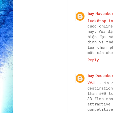
hay
Novembe
luck8top.in
cược online
nay. Với đị
hiện đại v
định vị th
lựa chọn p
một sân chơ
Reply
hay
Decembe
VVJL
- is o
destinatio
than 500 t
3D fish sho
attractiv
competitiv