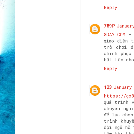
Reply
789P
Januar
8DAY.COM
– T
giao diện 
trò chơi đ
chinh phục
bất tận cho
Reply
123
January
https://go8
quá trình 
chuyên ngh
để lựa chọn
trình khuy
đội ngũ hỗ 
tâm khi tha