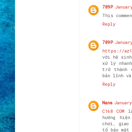
789P
Januar
This commen
Reply
789P
Januar
https://az1
với hệ sinh
xử lý nhan
trở thành 
bản lĩnh và
Reply
Nana
Januar
C168 COM
là
hướng hiệ
chơi, giao
tố bảo mật 