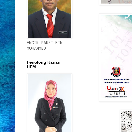
ENCIK PAUZI BIN
MOHAMMED
Penolong Kanan
HEM