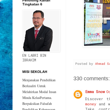
Penolong Kanan
Tingkatan 6
EN LABRI BIN
IBRAHIM
Posted by
Ahmad S
MISI SEKOLAH
330 comments:
Menjanakan Pendidikan
Berkualiti Untuk
Emma Snow
O
Melahirkan Modal Insan
Minda KelasPertama.
Discover 
Berpaksikan Falsafah
money
and w
Take cont
Pendidikan Kebangsaan.