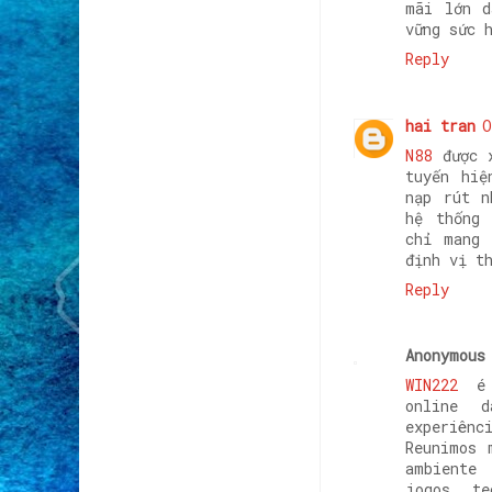
mãi lớn d
vững sức 
Reply
hai tran
O
N88
được x
tuyến hiệ
nạp rút n
hệ thống 
chỉ mang 
định vị t
Reply
Anonymous
WIN222
é
online 
experiên
Reunimos 
ambiente
jogos, te