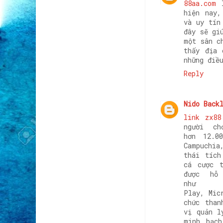
88aa.com
hiện nay,
và uy tín
đây sẽ gi
một sân c
thấy địa 
những điề
Reply
Nido Back
link zx88
người c
hơn 12.0
Campuchia
thái tích
cá cược 
được hỗ
như Ev
Play, Mic
chức than
vị quản l
minh bạch