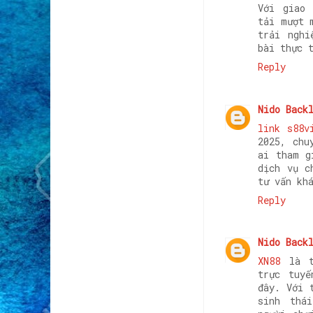
Với giao 
tải mượt 
trải nghi
bài thực 
Reply
Nido Back
link s88v
2025, chu
ai tham g
dịch vụ c
tư vấn kh
Reply
Nido Back
XN88
là từ
trực tuyế
đây. Với 
sinh thá