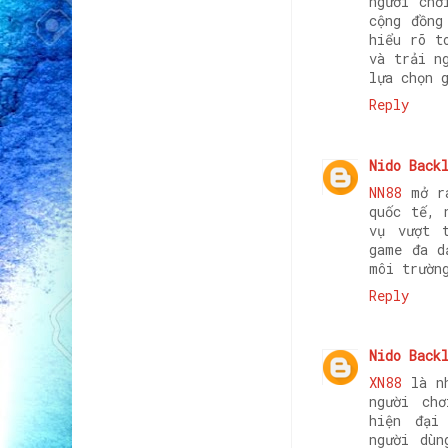
người chơ
cộng đồng
hiểu rõ t
và trải n
lựa chọn 
Reply
Nido Back
NN88
mở ra
quốc tế, 
vụ vượt 
game đa d
môi trườn
Reply
Nido Back
XN88
là nh
người ch
hiện đại
người dùn