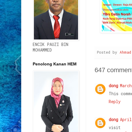
ENCIK PAUZI BIN
MOHAMMED
Posted by
Ahmad
Penolong Kanan HEM
647 comment
dong
March
This comm
Reply
dong
April
visit