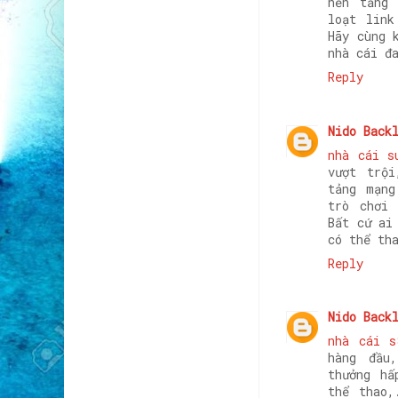
nền tảng
loạt link
Hãy cùng 
nhà cái đ
Reply
Nido Back
nhà cái s
vượt trộ
tảng mạng
trò chơi 
Bất cứ ai
có thể th
Reply
Nido Back
nhà cái s
hàng đầu
thưởng hấ
thể thao,