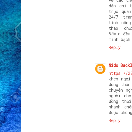
về các ch
dẫn chi t
trực quan
24/7, tra
tính năng
thao, chơ
58win đều
minh bạch
Reply
Nido Back
https://2
khen ngợi
dùng thân
chuyên ng
người chơ
đồng thờ
nhanh ch
được chún
Reply