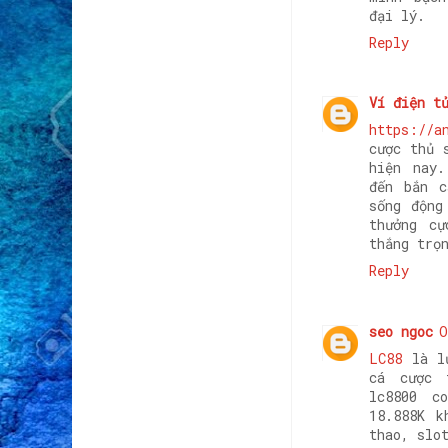
đại lý.
Reply
Ví điện t
https://a
cược thủ 
hiện nay.
đến bắn c
sống động
thưởng cự
thắng trọ
Reply
seo ngoc
O
LC88
là lự
cá cược 
lc8800 c
18.888K k
thao, slo