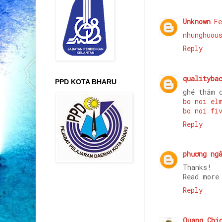
Unknown
Fe
nhunghuou
Reply
qualityba
PPD KOTA BHARU
ghé thăm 
bo noi el
bo noi fi
Reply
phương ng
Thanks!
Read mor
Reply
Quang Chi