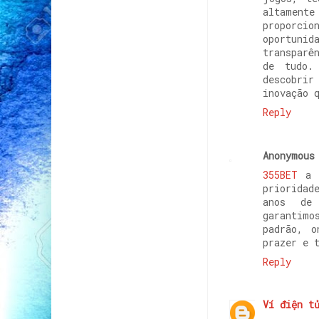
altamen
proporci
oportunid
transparê
de tudo.
descobri
inovação 
Reply
Anonymous
355BET
a 
prioridad
anos de 
garantim
padrão, o
prazer e 
Reply
Ví điện t