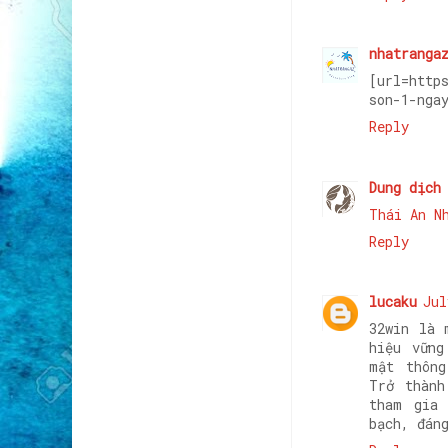
nhatranga
[url=http
son-1-nga
Reply
Dung dịch
Thái An N
Reply
lucaku
Jul
32win là 
hiệu vững
mật thông
Trở thành
tham gia 
bạch, đán