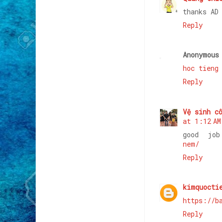
thanks AD
Reply
Anonymous
hoc tieng
Reply
Vệ sinh c
at 1:12 AM
good jo
nem/
Reply
kimquocti
https://b
Reply