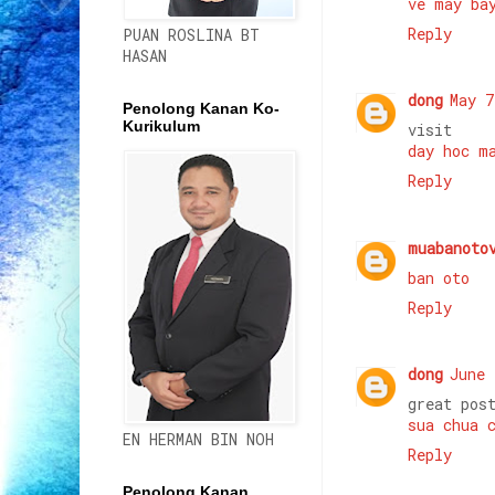
ve may ba
Reply
PUAN ROSLINA BT
HASAN
dong
May 7
Penolong Kanan Ko-
Kurikulum
visit
day hoc m
Reply
muabanoto
ban oto
Reply
dong
June 
great pos
sua chua 
EN HERMAN BIN NOH
Reply
Penolong Kanan