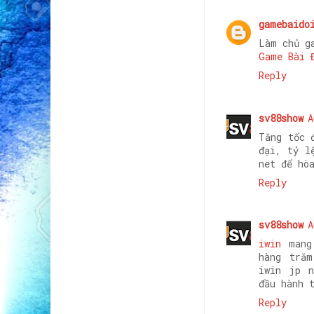
gamebaido
Làm chủ g
Game Bài 
Reply
sv88show
A
Tăng tốc 
đại, tỷ l
net để hò
Reply
sv88show
A
iwin
mang 
hàng trăm
iwin jp n
đầu hành 
Reply