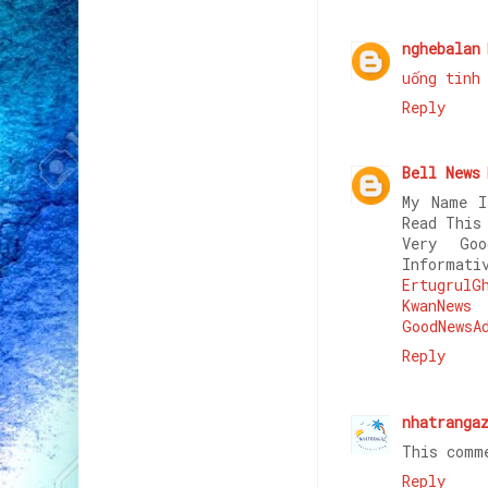
nghebalan
uống tinh
Reply
Bell News
My Name I
Read This
Very Go
Informati
ErtugrulG
KwanNews
GoodNewsA
Reply
nhatranga
This comm
Reply