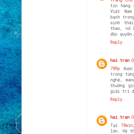
tín hàng 
Việt Nam
bạch tron
sinh thá
thao, nổ 
độc quyề
Reply
hai tran
O
789p
được 
trong từn
nghệ, man
thưởng gi
giải trí 
Reply
hai tran
O
Tại
78win
lớn. Hệ t