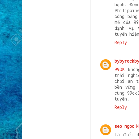
bạch. Đượ
Philippin
công bằng
mẽ của 99
định vị 
tuyến hiệ
Reply
bybyrockb
99OK
không
trải nghi
chơi an t
bền vững 
cùng 99ok
tuyến.
Reply
seo ngoc
N
Là điểm đ