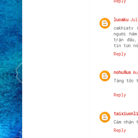
Reply
lucaku
Jul
cakhiatv 
người hâm
trận đấu,
tin tức n
Reply
nohu8us
Au
Tăng tốc 
Reply
taixiuonl
Cảm nhận 
Reply