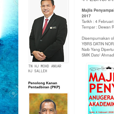
Majlis Penyampa
2017
Tarikh : 4 Februar
Tempar : Dewan R
Disempurnakan ol
YBRS DATIN NOR
Naib Yang Dipert
SMK Dato' Ahmad
TN HJ MOHD ANUAR
HJ SALLEH
Penolong Kanan
Pentadbiran (PKP)