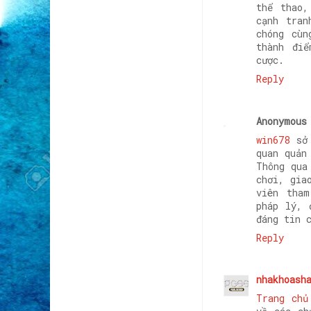
thể thao,
cạnh tran
chóng cùn
thành điể
cược.
Reply
Anonymous
win678
sở 
quan quản
Thông qua
chơi, gia
viên tha
pháp lý, 
đáng tin 
Reply
nhakhoash
Trang chủ