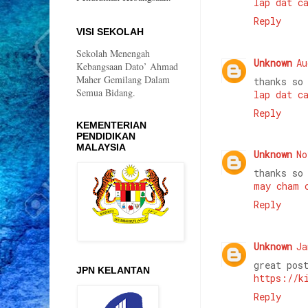
lap dat c
Reply
VISI SEKOLAH
Sekolah Menengah
Unknown
Au
Kebangsaan Dato’ Ahmad
Maher Gemilang Dalam
thanks so
Semua Bidang.
lap dat c
Reply
KEMENTERIAN
PENDIDIKAN
MALAYSIA
Unknown
No
thanks so
may cham 
Reply
Unknown
Ja
great pos
JPN KELANTAN
https://k
Reply