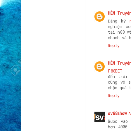
HẺM Truyệ
Đăng ký
nghiệm cư
tại n88 w
nhanh và 
Reply
HẺM Truyệ
F88BET
– T
đến trải 
cùng vô s
nhận quà 
Reply
sv88show
A
Bước vào
hơn 4000 