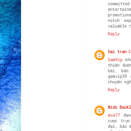
committe
enterta
promotio
notch ex
valuable 
Reply
hai tran
S
GamVip
khô
thiên đườ
bài, bắn
gamvip39 
chuyên ng
Reply
Nido Back
mcw77
đang
cược trực
đại, bảo 