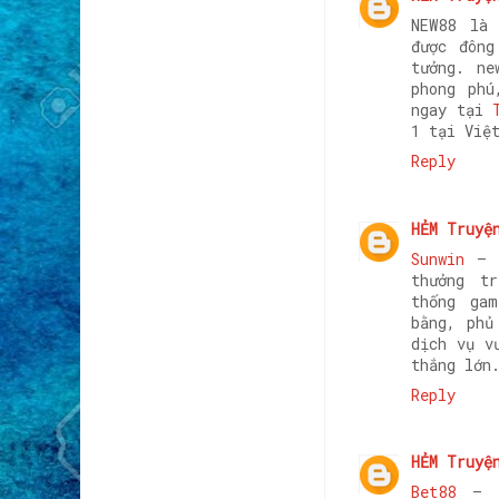
NEW88 là
được đông
tưởng. ne
phong phú
ngay tại
1 tại Việ
Reply
HẺM Truyệ
Sunwin
– T
thưởng t
thống ga
bằng, phủ
dịch vụ v
thắng lớn
Reply
HẺM Truyệ
Bet88
– A 