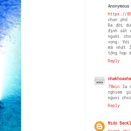
Anonymous
https://8
chọn phổ 
Ra đời đư
định sát 
người ch
vọng. Với
mà nhất 
tổng hợp 
Reply
nhakhoash
78win
la n
nghiem g
nguoi cho
Reply
Nido Back
trang chủ