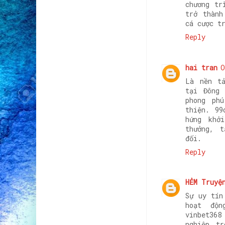
chương tr
trở thành
cá cược t
Reply
hai tran
O
Là nền tả
tại Đông
phong ph
thiện. 99
hứng khở
thưởng, 
đối.
Reply
HẺM Truyệ
Sự uy tí
hoạt độ
vinbet368
nghiệp tr