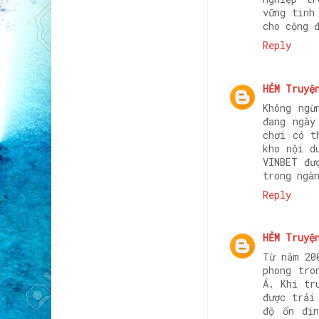
vững tinh
cho cộng 
Reply
HẺM Truyệ
Không ngừ
đang ngày
chơi có t
kho nội d
VINBET đư
trong ngà
Reply
HẺM Truyệ
Từ năm 20
phong tro
Á. Khi t
được trải
độ ổn địn