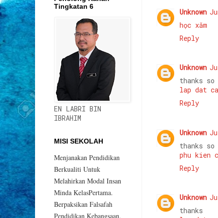
Tingkatan 6
Unknown
Ju
học xăm
Reply
Unknown
Ju
thanks so
lap dat c
Reply
EN LABRI BIN
IBRAHIM
Unknown
Ju
MISI SEKOLAH
thanks so
phu kien 
Menjanakan Pendidikan
Reply
Berkualiti Untuk
Melahirkan Modal Insan
Minda KelasPertama.
Unknown
Ju
Berpaksikan Falsafah
thanks
Pendidikan Kebangsaan.