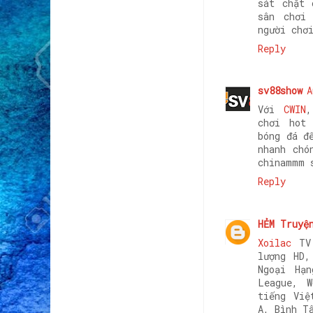
sát chặt 
sân chơi
người chơ
Reply
sv88show
A
Với
CWIN
,
chơi hot
bóng đá đ
nhanh chó
chinammm 
Reply
HẺM Truyệ
Xoilac
TV 
lượng HD,
Ngoại Hạ
League, 
tiếng Việ
A, Bình T