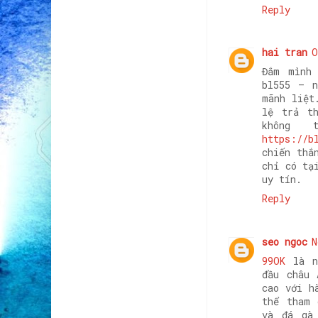
Reply
hai tran
O
Đắm mình 
bl555 – n
mãnh liệt
lệ trả t
không 
https://b
chiến thắ
chỉ có tạ
uy tín.
Reply
seo ngoc
N
99OK
là nh
đầu châu 
cao với h
thể tham 
và đá gà