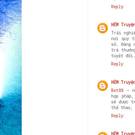
Reply
HẺM Truyệ
Trải nghi
nơi quy t
số. Đăng
trả thưởn
tuyệt đối
Reply
HẺM Truyệ
Bet88
– nh
hợp pháp,
sẽ được t
thể thao,
Reply
HẺM Truyệ