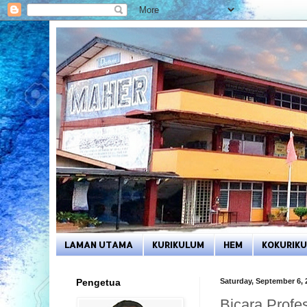
LAMAN UTAMA
KURIKULUM
HEM
KOKURIK
Pengetua
Saturday, September 6, 
Bicara Prof