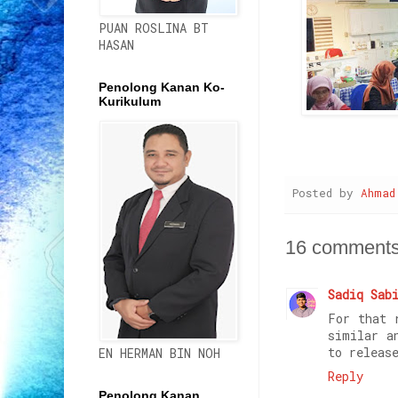
PUAN ROSLINA BT
HASAN
Penolong Kanan Ko-
Kurikulum
Posted by
Ahmad
16 comments
Sadiq Sab
For that 
similar a
to releas
EN HERMAN BIN NOH
Reply
Penolong Kanan